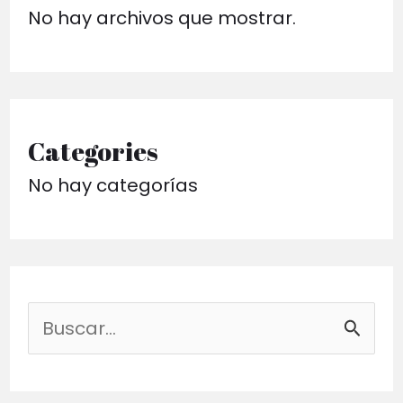
No hay archivos que mostrar.
Categories
No hay categorías
B
u
s