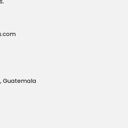
s.
s.com
vel, Guatemala