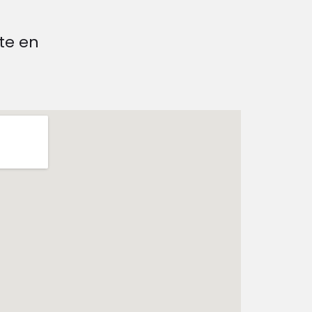
te en
.