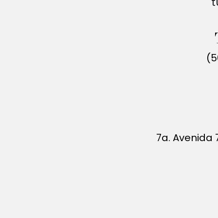
t
(5
7a. Avenida 7