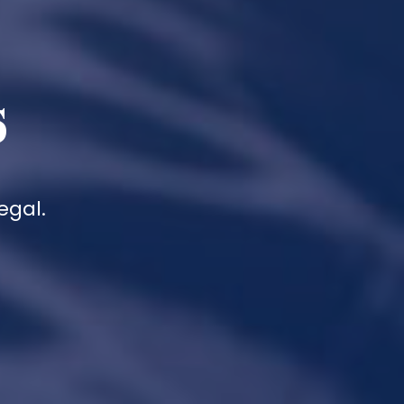
s
egal.