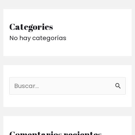
Categories
No hay categorías
B
u
s
c
a
Comentarios recientes