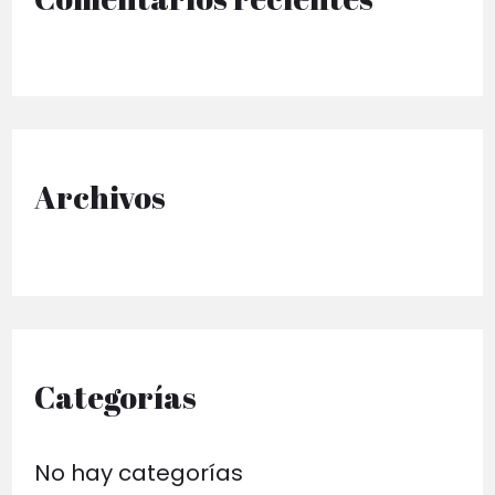
r
p
o
r
Archivos
:
Categorías
No hay categorías