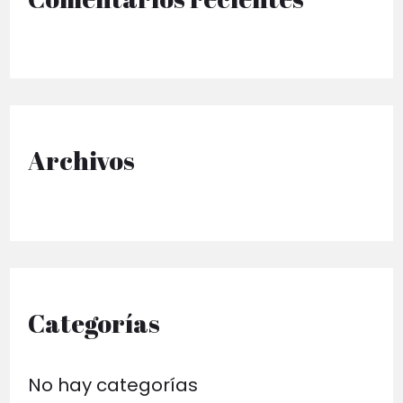
r
p
o
r
Archivos
:
Categorías
No hay categorías