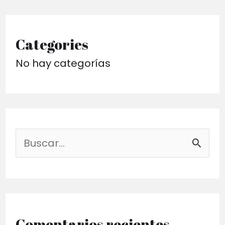
Categories
No hay categorías
B
u
s
c
a
Comentarios recientes