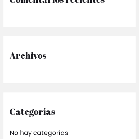
r
p
o
r
Archivos
:
Categorías
No hay categorías