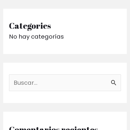
Categories
No hay categorías
B
u
s
c
a
Comentarios recientes