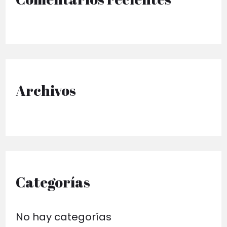
r
p
o
r
Archivos
:
Categorías
No hay categorías