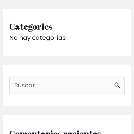
Categories
No hay categorías
B
u
s
c
a
Comentarios recientes