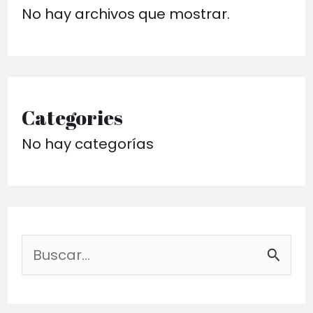
No hay archivos que mostrar.
Categories
No hay categorías
B
u
s