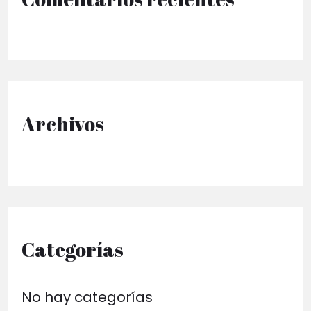
r
p
o
r
Archivos
:
Categorías
No hay categorías