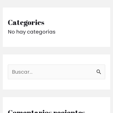
Categories
No hay categorías
B
u
s
c
a
Comentarios recientes