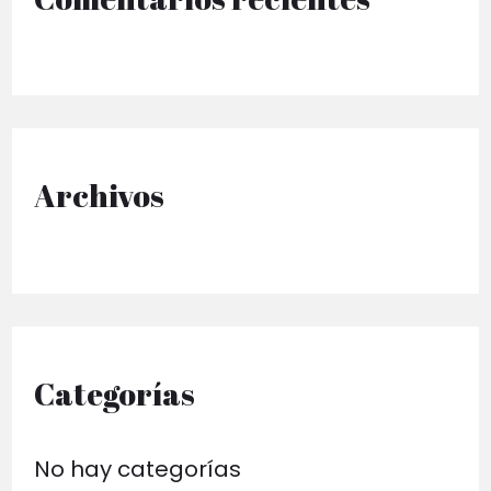
r
p
o
r
Archivos
:
Categorías
No hay categorías