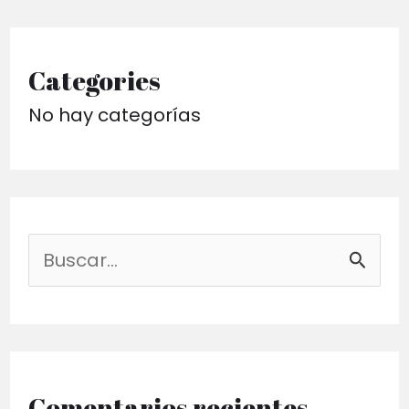
Categories
No hay categorías
B
u
s
c
a
Comentarios recientes