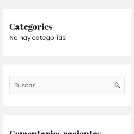
Categories
No hay categorías
B
u
s
c
a
Comentarios recientes