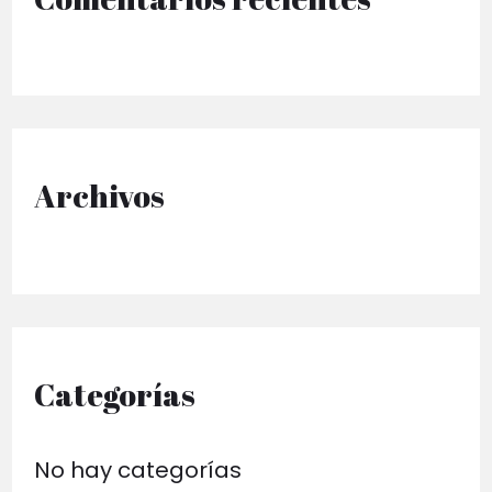
r
p
o
r
Archivos
:
Categorías
No hay categorías