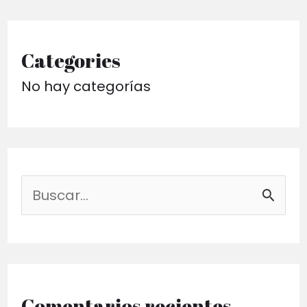
Categories
No hay categorías
B
u
s
c
a
Comentarios recientes