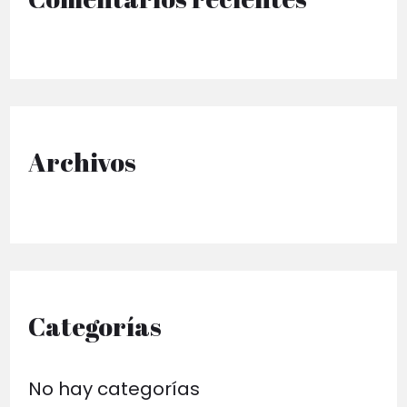
r
p
o
r
Archivos
:
Categorías
No hay categorías