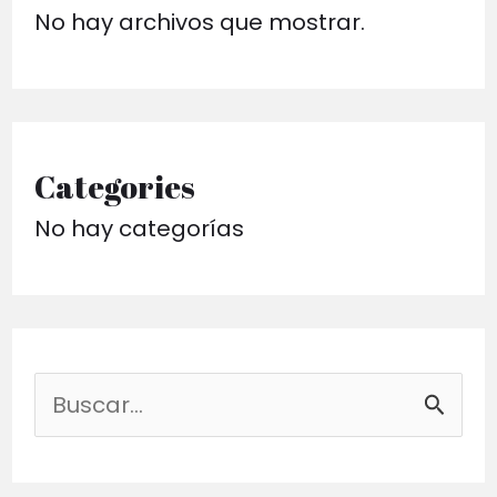
No hay archivos que mostrar.
Categories
No hay categorías
B
u
s