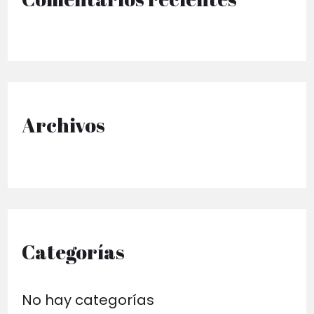
r
p
o
r
Archivos
:
Categorías
No hay categorías