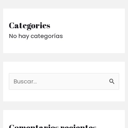
Categories
No hay categorías
B
u
s
c
a
Comentarios recientes